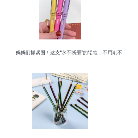
妈妈们抓紧囤！这支“永不断墨”的铅笔，不用削不
脏手，开学必备神器