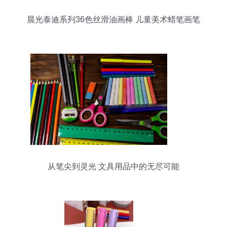
晨光泰迪系列36色丝滑油画棒 儿童美术蜡笔画笔
qgm90079
从笔尖到灵光 文具用品中的无尽可能