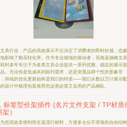
在文具行业，产品的高效展示不仅决定了消费者的即时好感，也
大地影响了购买转化率。作为专业领域的推动者，苍南县驰峰文
厂耗时多年专注于为各类文具企业提供一系列优雅、稳定的展示
产品。无论你是低成本的陈列需求，还是突显品牌个性的形象导
向，持续的优化更新始终是我们的特质——我们从数以万计展示
件的设计中梳理包装推荐您这类必需又实用的产品梯队。
1. 标签型价架插件 (名片文件支架 / TP材质
斜架）
专为您高效卖便利而生该流行材料，方便多仓位不滑落的自由结