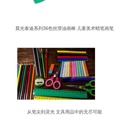
晨光泰迪系列36色丝滑油画棒 儿童美术蜡笔画笔
qgm90079
从笔尖到灵光 文具用品中的无尽可能