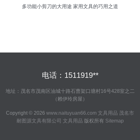
多功能小剪刀的大用途 家用文具的巧用之道
电话：1511919**
地址：茂名市茂南区油城十路石曹架口塘村16号428室之二
（赖伊玲房屋）
Copyright © 2026
www.naituyuan66.com
文具用品
茂名市
耐图源文具有限公司
文具用品
版权所有
Sitemap