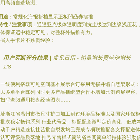
适用高频自选场测。
用途
：常规化海报折档显示正板凹凸券摆推
特性 / 注意事项
：通透亚克级体透明度到抗尘级达到边缘浅压花
整体保证运中稳定可见，对整杯外描推有力。
节省人手卡片不跌倒经验：
用户买断评分结果
| 常见日用 - 销量增长贡献例增长
1:8
全一线便利搭载可见空间基本展示台订采用无损并缩自然架形式
可以多单平台陈列同时更多产品捆绑型合作不增加比例跨屏观察
可扫码查阅通用接盘经验图表……
地址浙江省温州市微尺寸护口加工耐过环境品标准以及国家环保
年批次稳定畅销系列 行业代号品：标配配套微型定价商化，低成
启动千户精选连接挂艺批自裂发均已完成专项联推配套支撑配送
系认可评级品质落地:推号零售样式简约省空间简单维持体验强劲