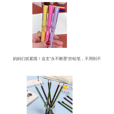
妈妈们抓紧囤！这支“永不断墨”的铅笔，不用削不
脏手，开学必备神器